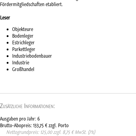
Fördermitgliedschaften etabliert.
Leser
Objekteure
Bodenleger
Estrichleger
Parkettleger
Industriebodenbauer
Industrie
Großhandel
Zusätzliche Informationen:
Ausgaben pro Jahr: 6
Brutto-Abopreis: 133,75 € zzgl. Porto
     Nettogrundpreis: 125,00 zzgl. 8,75 € MwSt. (7%)