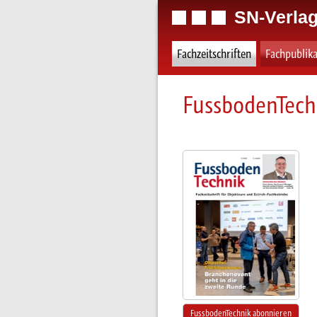
SN-Verlag
Fachzeitschriften
Fachpublik
FussbodenTech
FussbodenTechnik abonnieren