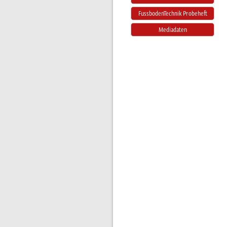
FussbodenTechnik Probeheft
Mediadaten