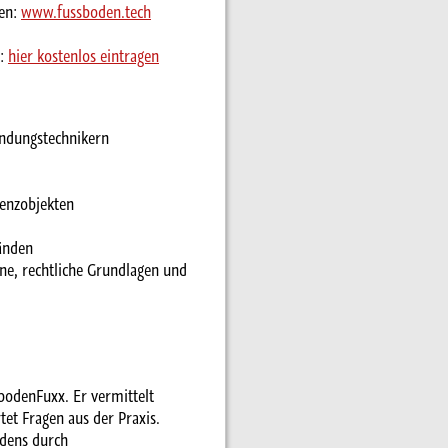
ten:
www.fussboden.tech
n:
hier kostenlos eintragen
ndungstechnikern
renzobjekten
änden
ne, rechtliche Grundlagen und
sbodenFuxx. Er vermittelt
et Fragen aus der Praxis.
odens durch