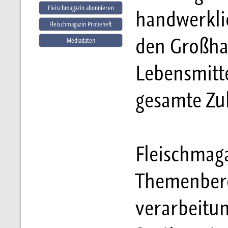
Fleischmagazin abonnieren
handwerklic
Fleischmagazin Probeheft
den Großha
Mediadaten
Lebensmitte
gesamte Zul
Fleischmaga
Themenbere
verarbeitu