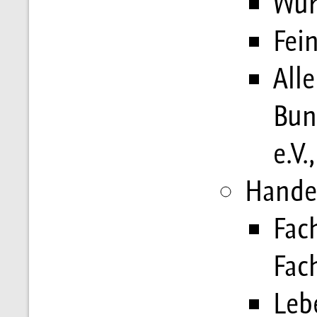
Wur
Fei
Alle
Bun
e.V.
Hande
Fac
Fac
Leb