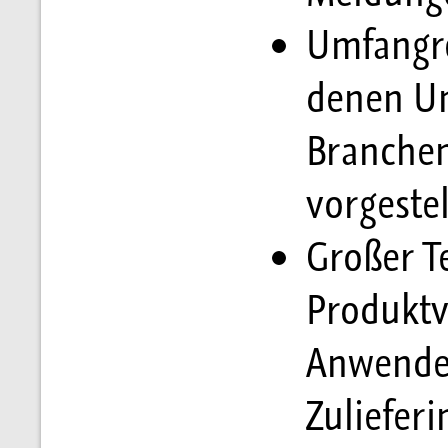
Umfangre
denen U
Branchen
vorgeste
Großer T
Produktv
Anwender
Zulieferi