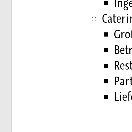
Ing
Cateri
Gro
Bet
Res
Par
Lief