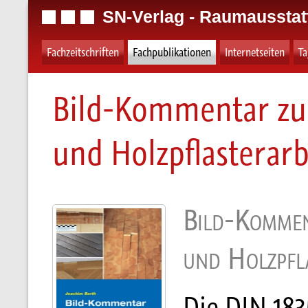
SN-Verlag - Raumausstat
Fachzeitschriften
Fachpublikationen
Internetseiten
T
Bild-Kommentar zur
und Holzpflasterar
Bild-Kommen
und Holzpfla
Die DIN 183