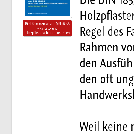
Holzpflaste
Bild-Kommentar zur DIN 18356
Regel des F
- Parkett- und
Holzpflasterarbeiten bestellen
Rahmen vor
den Ausfüh
den oft un
Handwerksk
Weil keine 