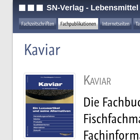
SN-Verlag - Lebensmittel
Fachzeitschriften
Fachpublikationen
Internetseiten
T
Kaviar
Kaviar
Die Fachbuc
Fischfachma
Fachinform