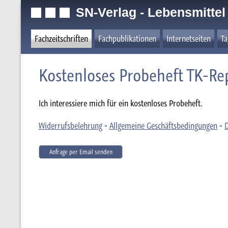
SN-Verlag - Lebensmittel
Fachzeitschriften
Fachpublikationen
Internetseiten
T
Kostenloses Probeheft TK-Rep
Ich interessiere mich für ein kostenloses Probeheft.
Widerrufsbelehrung
-
Allgemeine Geschäftsbedingungen
-
D
Anfrage per Email senden