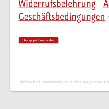
Widerrufsbelehrung
-
A
Geschäftsbedingungen
Anfrage per Email senden
Fachzeitschriften
|
Fachpublikationen
|
Internetseiten
|
Tagungszentrum
|
Les